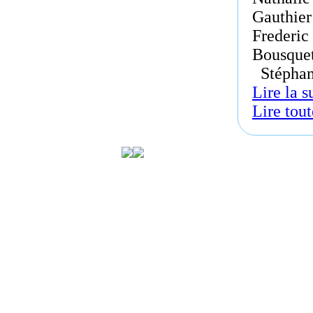
Gauthie
Frederi
Bousque
Stéphan
Lire la su
Lire toute