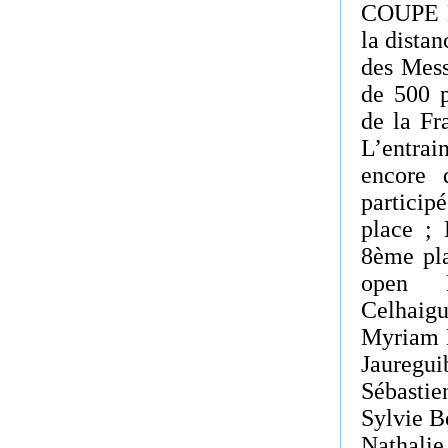
COUPE D
la dista
des Mess
de 500 p
de la Fr
L’entrai
encore 
particip
place ;
8ème pl
open H
Celhaig
Myriam 
Jauregu
Sébasti
Sylvie 
Nathali