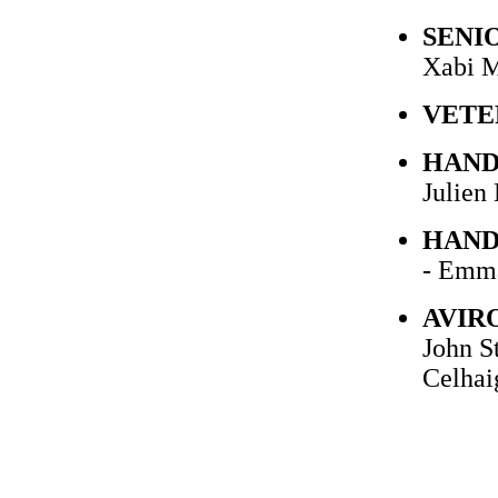
SENI
Xabi M
VETE
HAND
Julien
HANDI
- Emma
AVIR
John S
Celhai