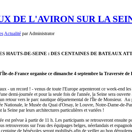
X DE L'AVIRON SUR LA SEI
es
Actualité
par Administrator
ES HAUTS-DE-SEINE : DES CENTAINES DE BATEAUX ATT
Île-de-France organise ce dimanche 4 septembre la Traversée de P
ux - un record ! - venus de toute l'Europe arpenteront ce week-end les 
'une demi-journée et pour la seule fois de l'année, la Seine sera ouvert
ur un retour vers le parc nautique départemental de l'Île de Monsieur. A
lée Nationale, le Musée du Quai d'Orsay, le Louvre, Notre-Dame-de-Paris .
 la Seine par leurs architectures particulières et variées !
vée est prévue à partir de 11 h. Les participants se retrouveront ensuite
nous retrouverons sur l'eau des équipages belges, néerlandais et espagnole
e centaine de bénévoles seront mobilisés afin de veiller au bon déroulem