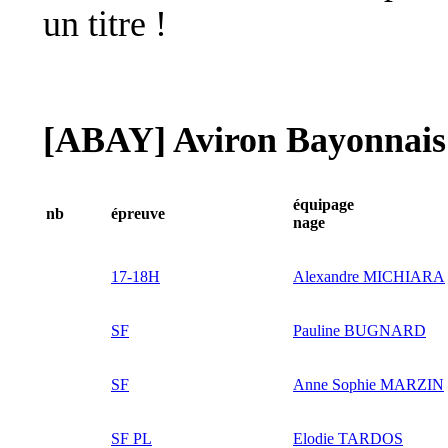
un titre !
[ABAY] Aviron Bayonnais
équipage
nb
épreuve
nage
17-18H
Alexandre MICHIARA
SF
Pauline BUGNARD
SF
Anne Sophie MARZIN
SF PL
Elodie TARDOS