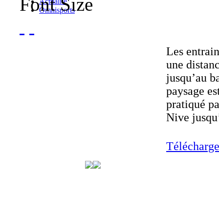
Font Size
Actualité
Omnisports
Les entrai
une distan
jusqu’au ba
paysage es
pratiqué pa
Nive jusqu
Télécharger