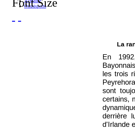
Font Size
Actualité
Omnisports
La ra
En 1992,
Bayonnais 
les trois 
Peyrehora
sont toujo
certains,
dynamiqu
derrière 
d'Irlande 