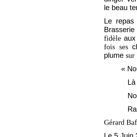
le beau t
Le repas 
Brasserie
au
fidèle
ch
fois
ses
plume
sur
« Nous re
Là où se
Nous rev
Ramer no
Gérard Ba
Le 5 Jui