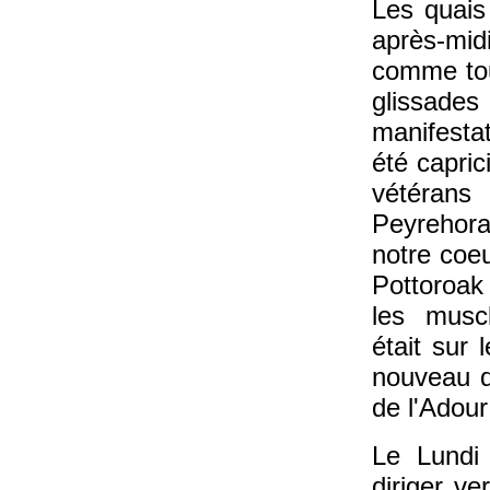
Les quais
après-mid
comme tou
glissade
manifest
été capri
vétérans
Peyrehora
notre coe
Pottoroak 
les musc
était sur
nouveau d
de l'Adour
Le Lundi
diriger v