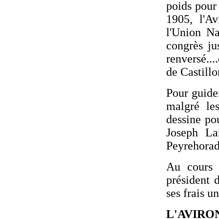
poids pour
1905, l'A
l'Union Na
congrès ju
renversé..
de Castill
Pour guider
malgré le
dessine pou
Joseph La
Peyrehorad
Au cours 
président 
ses frais u
L'AV