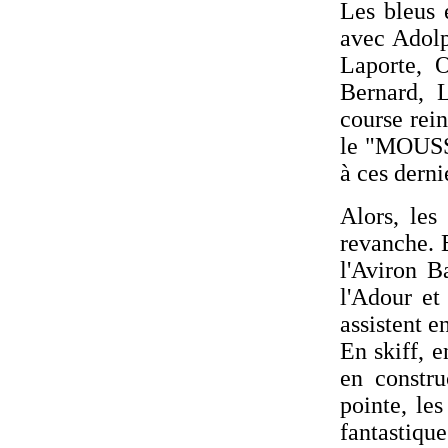
Les bleus 
avec Adolp
Laporte, 
Bernard, L
course rei
le "MOUSS
à ces derni
Alors, les
revanche. 
l'Aviron B
l'Adour et
assistent e
En skiff, e
en constru
pointe, le
fantastiqu