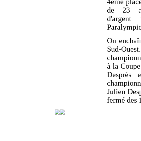
4ème place
de 23 a
d'argent
Paralympiq
On enchaî
Sud-Ouest.
championna
à la Coupe
Desprès e
championna
Julien Des
fermé des 1