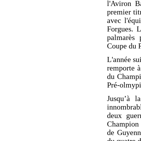
l'Aviron 
premier ti
avec l'équ
Forgues. L
palmarès 
Coupe du R
L'année su
remporte à
du Champio
Pré-olmypi
Jusqu’à l
innombrabl
deux guerr
Champion 
de Guyenn