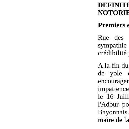
DEFINI
NOTORIE
Premiers e
Rue des C
sympathie 
crédibilité 
A la fin d
de yole 
encouragem
impatience
le 16 Juil
l'Adour po
Bayonnais.
maire de la