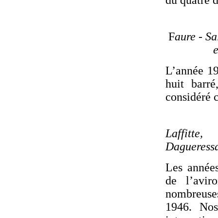
du quatre 
F
aure
- Sa
e
L’année 19
huit barr
considéré 
Laffitte
Dagueressa
Les années
de l’avir
nombreuses
1946. Nos