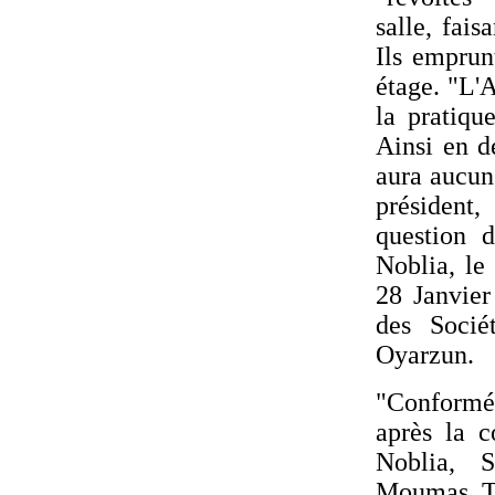
salle, fai
Ils emprun
étage. "L'A
la pratiqu
Ainsi en d
aura aucun
président
question 
Noblia, le 
28 Janvier
des Socié
Oyarzun.
"Conformém
après la c
Noblia, S
Moumas, Tr