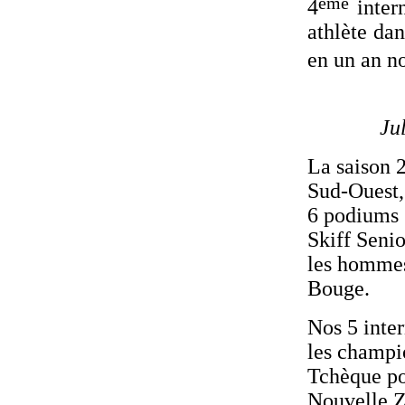
ème
4
inter
athlète dan
en un an n
Ju
La saison 
Sud-Ouest,
6 podiums 
Skiff Senio
les hommes
Bouge.
Nos 5 inter
les champi
Tchèque po
Nouvelle Zé