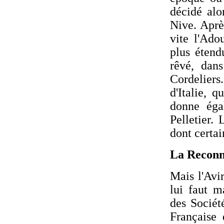
décidé alo
Nive. Après
vite l'Ado
plus étend
rêvé, dan
Cordeliers
d'Italie, 
donne égal
Pelletier.
dont certai
La Reconn
Mais l'Avir
lui faut m
des Sociét
Française 