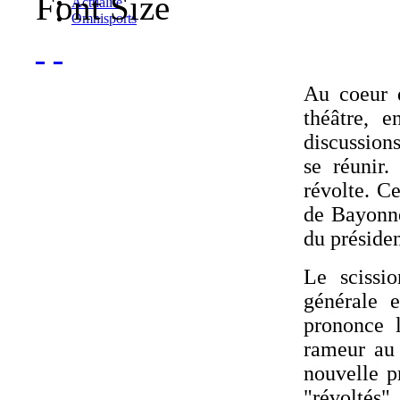
Font Size
Actualité
Omnisports
Au coeur 
théâtre, e
discussions
se réunir.
révolte. C
de Bayonne
du préside
Le scissio
générale 
prononce 
rameur au 
nouvelle p
"révoltés"