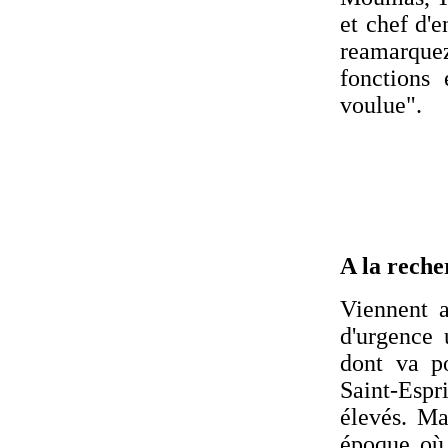
et chef d'
reamarquez
fonctions
voulue".
A la reche
Viennent a
d'urgence 
dont va po
Saint-Espr
élevés. Ma
époque où 