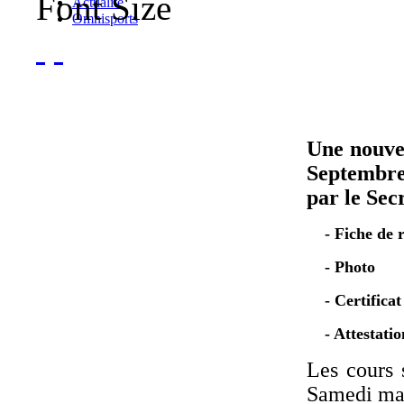
Font Size
Actualité
Omnisports
Une nouvel
Septembre
par le Sec
- Fiche de r
- Photo
- Certificat
- Attestation
Les cours 
Samedi mat