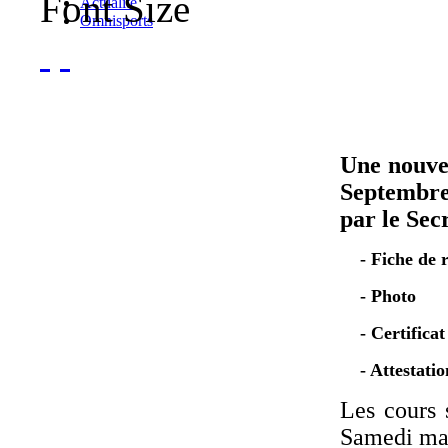
Font Size
Actualité
Omnisports
Une nouvel
Septembre
par le Sec
- Fiche de r
- Photo
- Certificat
- Attestation
Les cours 
Samedi mat